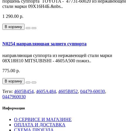
поршень суппорта TOYOTA - 47731-60020 из нержавеющей
стали марки 09Х16Н4Б.&nbs..
1 290.00 р.
В корзину
N0254 направляющая заднего суппорта
направляющая суппорта из нержавеющей стали марки
08Х18Н10 MITSUBISHI - 4605A500 пожиз..
775.00 р.
В корзину
Теги:
4605B454
,
4605A484
,
4605B852
,
04479-60030
,
0447960030
Информация
О СЕРВИСЕ И МАГАЗИНЕ
ОПЛАТА И ДОСТАВКА
СХЕМА ПРОЕЗДА