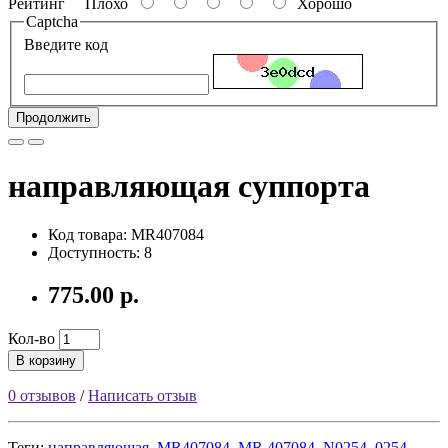
Рейтинг
Плохо
Хорошо
Captcha
Введите код
Продолжить
направляющая суппорта
Код товара: MR407084
Доступность: 8
775.00 р.
Кол-во
В корзину
0 отзывов
/
Написать отзыв
Теги:
направляющая
,
MR407084
,
MR 407084
,
N0254
,
0254