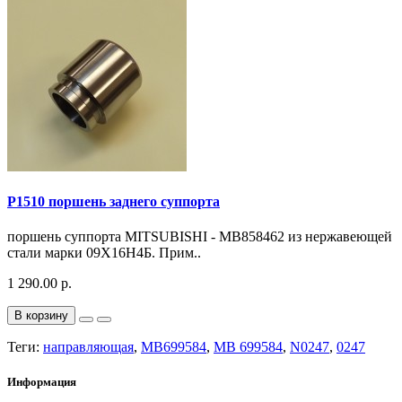
P1510 поршень заднего суппорта
поршень суппорта MITSUBISHI - MB858462 из нержавеющей
стали марки 09Х16Н4Б. Прим..
1 290.00 р.
В корзину
Теги:
направляющая
,
MB699584
,
MB 699584
,
N0247
,
0247
Информация