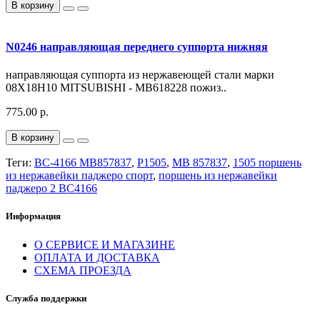
В корзину
N0246 направляющая переднего суппорта нижняя
направляющая суппорта из нержавеющей стали марки
08Х18Н10 MITSUBISHI - MB618228 пожиз..
775.00 р.
В корзину
Теги:
BC-4166 MB857837
,
P1505
,
MB 857837
,
1505 поршень
из нержавейки паджеро спорт
,
поршень из нержавейки
паджеро 2 BC4166
Информация
О СЕРВИСЕ И МАГАЗИНЕ
ОПЛАТА И ДОСТАВКА
СХЕМА ПРОЕЗДА
Служба поддержки